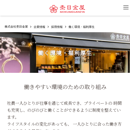
ニュース
株式会社杢目金屋
企業情報
採用情報
働く環境・福利厚生
企業情報
会社概要
働く環境・福利厚生
経営理念
沿革
店舗一覧
工房
おもてなし
働きやすい環境のための取り組み
受賞実績
メディア掲載
社員一人ひとりが仕事を通じて成長でき、プライベートの 時間
事業内容
も充実し、のびのびと働くことができるように制度を整えてい
ます。
杢目金屋
ライフスタイルの変化があっても、 一人ひとりに合った働き方
研究事業（NPO）